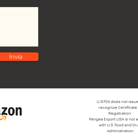
Invia
U.S.FDA does not issue
recognize Certificate
Registration.
Pangea Export USA is not af
with U.S. Food and Dr
Administration