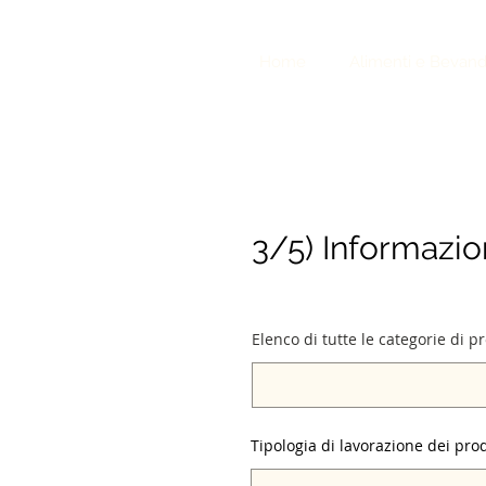
NGEA EXPORT
Home
Alimenti e Bevan
S. FDA Compliance
3/5) Informazion
Elenco di tutte le categorie di pr
Tipologia di lavorazione dei prod