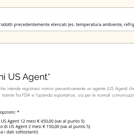
odotti precedentemente elencati (es. temperatura ambiente, refrige
ni US Agent*
he intende registrarsi nomini preventivamente un agente (US Agent) che
 tramite fra FDA e l'azienda esportatrice, sia per le normali comunicaz
 opzioni:
*
 US Agent 12 mesi € 450,00 (vai al punto 5)
o di US Agent 2 mesi € 150,00 (vai al punto 5)
 i dati sottostanti)