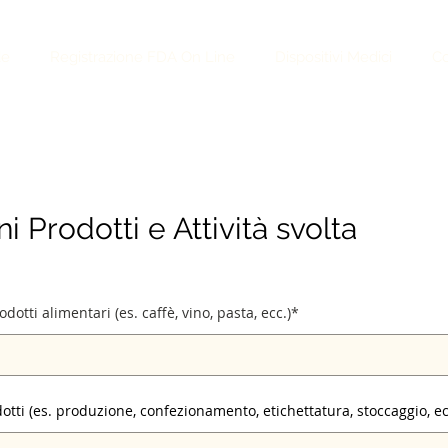
de
Registrazione FDA On Line
Dispositivi Medici
Co
i Prodotti e Attività svolta
odotti alimentari (es. caffè, vino, pasta, ecc.)*
otti (es. produzione, confezionamento, etichettatura, stoccaggio, ec