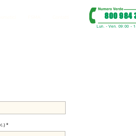
800 984 
smetici
FSMA
Contatti
Lun. - Ven. 09:00 - 
c.)